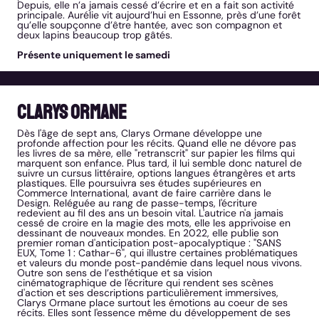
Depuis, elle n’a jamais cessé d’écrire et en a fait son activité
principale. Aurélie vit aujourd’hui en Essonne, près d’une forêt
qu’elle soupçonne d’être hantée, avec son compagnon et
deux lapins beaucoup trop gâtés.
Présente uniquement le samedi
Clarys Ormane
Dès l'âge de sept ans, Clarys Ormane développe une
profonde affection pour les récits. Quand elle ne dévore pas
les livres de sa mère, elle "retranscrit" sur papier les films qui
marquent son enfance. Plus tard, il lui semble donc naturel de
suivre un cursus littéraire, options langues étrangères et arts
plastiques. Elle poursuivra ses études supérieures en
Commerce International, avant de faire carrière dans le
Design. Reléguée au rang de passe-temps, l'écriture
redevient au fil des ans un besoin vital. L'autrice n'a jamais
cessé de croire en la magie des mots, elle les apprivoise en
dessinant de nouveaux mondes. En 2022, elle publie son
premier roman d'anticipation post-apocalyptique : "SANS
EUX, Tome 1 : Cathar-6", qui illustre certaines problématiques
et valeurs du monde post-pandémie dans lequel nous vivons.
Outre son sens de l’esthétique et sa vision
cinématographique de l'écriture qui rendent ses scènes
d'action et ses descriptions particulièrement immersives,
Clarys Ormane place surtout les émotions au coeur de ses
récits. Elles sont l'essence même du développement de ses