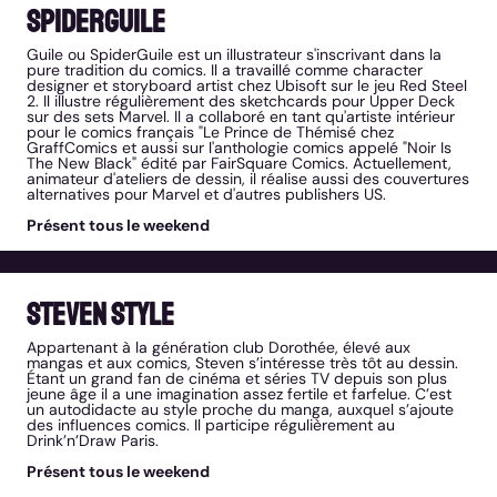
Spiderguile
Guile ou SpiderGuile est un illustrateur s'inscrivant dans la
pure tradition du comics. Il a travaillé comme character
designer et storyboard artist chez Ubisoft sur le jeu Red Steel
2. Il illustre régulièrement des sketchcards pour Upper Deck
sur des sets Marvel. Il a collaboré en tant qu'artiste intérieur
pour le comics français "Le Prince de Thémisé chez
GraffComics et aussi sur l'anthologie comics appelé "Noir Is
The New Black" édité par FairSquare Comics. Actuellement,
animateur d'ateliers de dessin, il réalise aussi des couvertures
alternatives pour Marvel et d'autres publishers US.
Présent tous le weekend
Steven Style
Appartenant à la génération club Dorothée, élevé aux
mangas et aux comics, Steven s’intéresse très tôt au dessin.
Étant un grand fan de cinéma et séries TV depuis son plus
jeune âge il a une imagination assez fertile et farfelue. C’est
un autodidacte au style proche du manga, auxquel s’ajoute
des influences comics. Il participe régulièrement au
Drink’n’Draw Paris.
Présent tous le weekend