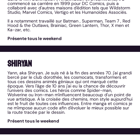
commencé sa carrière en 1999 pour DC Comics, puis a
collaboré avec d'autres maisons d'édition tels que Wildstorm
Studio, Marvel Comics, Vertigo et les Humanoïdes Associés.
Il a notamment travaillé sur Batman , Superman, Team 7 , Red
Hood & the Outlaws, Brainiac, Green Lantern, Thor, X men et
Ka-zar, etc.
Présente tous le weekend
Shiryan
Yann, aka Shiryan. Je suis né à la fin des années 70. j'ai grandi
bercé par le club dorothée, les cosmocats, transformers et
tous ces dessins animés géniaux qui ont marqué cette
époque. Vers l'âge de 10 ans j'ai eu la chance de découvrir
l'univers des comics. Les héros comme Spider-man,
Wolverine ou Iron-man m'influencent beaucoup d'un point de
vue artistique. A la croisée des chemins, mon style aujourd'hui
est le fruit de toutes ces influences. Entre manga et comics je
ne m'impose aucun code afin d'évoluer le mieux possible sur
la route tracée par le dessin.
Présent tous le weekend