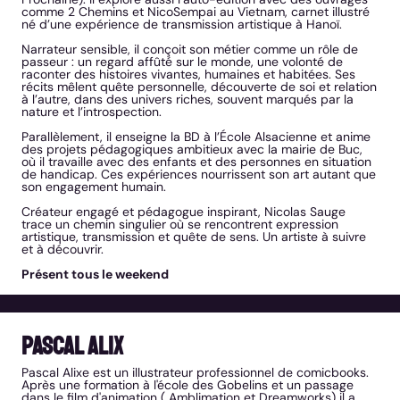
comme 2 Chemins et NicoSempai au Vietnam, carnet illustré
né d’une expérience de transmission artistique à Hanoï.
Narrateur sensible, il conçoit son métier comme un rôle de
passeur : un regard affûté sur le monde, une volonté de
raconter des histoires vivantes, humaines et habitées. Ses
récits mêlent quête personnelle, découverte de soi et relation
à l’autre, dans des univers riches, souvent marqués par la
nature et l’introspection.
Parallèlement, il enseigne la BD à l’École Alsacienne et anime
des projets pédagogiques ambitieux avec la mairie de Buc,
où il travaille avec des enfants et des personnes en situation
de handicap. Ces expériences nourrissent son art autant que
son engagement humain.
Créateur engagé et pédagogue inspirant, Nicolas Sauge
trace un chemin singulier où se rencontrent expression
artistique, transmission et quête de sens. Un artiste à suivre
et à découvrir.
Présent tous le weekend
Pascal Alix
Pascal Alixe est un illustrateur professionnel de comicbooks.
Après une formation à l'école des Gobelins et un passage
dans le film d'animation ( Amblimation et Dreamworks) il a