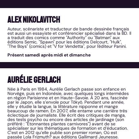
Alex Nikolavitch
Auteur, scénariste et traducteur de bande dessinée français
est aussi un essayiste et conférencier spécialisé dans la BD. Il
a traduit des comics comme "Authority" ou "Batman" aux
éditions Semic, "Spawn" pour les éditions Delcourt, "Hulk",
"The Boys" (comics) et "V for Vendetta", pour l'éditeur Panini.
Présent samedi après midi et dimanche
Aurélie Gerlach
Née à Paris en 1984, Aurélie Gerlach passe son enfance en
Norvège, puis en Indonésie, avec quelques longs intermèdes
en région Parisienne et en Haute-Savoie. À 20 ans, fascinée
par le Japon, elle s’envole pour Tôkyô. Pendant une année,
elle y étudie la langue, la littérature nipponne et mange
beaucoup de ramen. En 2007, elle entame une carrière très
éclectique de journaliste. Elle écrit des critiques de manga,
des tests psycho ou encore des articles de jardinage (son
préféré : "Étonnantes plantes carnivores") avant de se
spécialiser sur les thématiques de formation et d’éducation.
C’est en 2012 qu’elle publie son premier roman, Où est
passée Lola Frizmuth? aux éditions Gallimard Jeunesse.