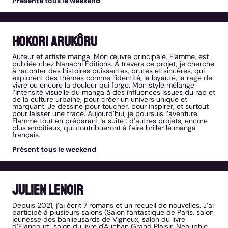
Présente tous le weekend
Hokori Arukôru
Auteur et artiste manga. Mon œuvre principale, Flamme, est
publiée chez Nanachi Éditions. À travers ce projet, je cherche
à raconter des histoires puissantes, brutes et sincères, qui
explorent des thèmes comme l’identité, la loyauté, la rage de
vivre ou encore la douleur qui forge. Mon style mélange
l’intensité visuelle du manga à des influences issues du rap et
de la culture urbaine, pour créer un univers unique et
marquant. Je dessine pour toucher, pour inspirer, et surtout
pour laisser une trace. Aujourd’hui, je poursuis l’aventure
Flamme tout en préparant la suite : d’autres projets, encore
plus ambitieux, qui contribueront à faire briller le manga
français.
Présent tous le weekend
Julien Lenoir
Depuis 2021, j’ai écrit 7 romans et un recueil de nouvelles. J’ai
participé à plusieurs salons (Salon fantastique de Paris, salon
jeunesse des banlieusards de Vigneux, salon du livre
d’Elancourt, salon du livre d'Auchan Grand Plaisir, Neauphle,